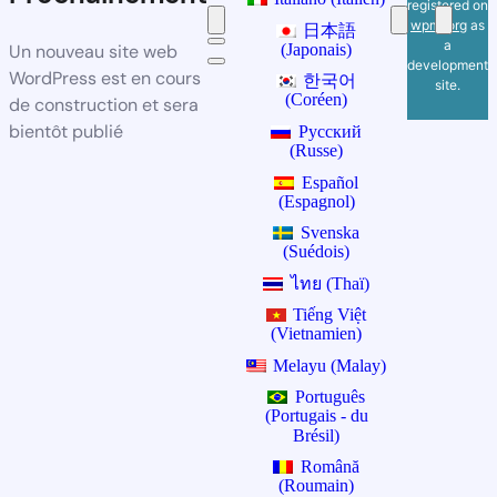
registered on
wpml.org
as
日本語
a
(
Japonais
)
Un nouveau site web
development
WordPress est en cours
한국어
site.
(
Coréen
)
de construction et sera
bientôt publié
Русский
(
Russe
)
Español
(
Espagnol
)
Svenska
(
Suédois
)
ไทย
(
Thaï
)
Tiếng Việt
(
Vietnamien
)
Melayu
(
Malay
)
Português
(
Portugais - du
Brésil
)
Română
(
Roumain
)