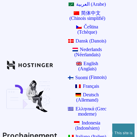
العربية
(
Arabe
)
简体中文
(
Chinois simplifié
)
Čeština
(
Tchèque
)
Dansk
(
Danois
)
Nederlands
(
Néerlandais
)
English
(
Anglais
)
Suomi
(
Finnois
)
Français
Deutsch
(
Allemand
)
Ελληνικά
(
Grec
moderne
)
Indonesia
(
Indonésien
)
This site is
Prochainement
Italiano
(
Italien
)